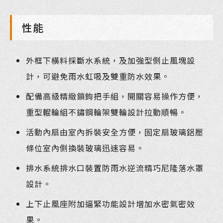
性能
外框下橫料採斷水系統，及加強型側止風塊設
計，可避免雨水虹吸及雙重防水效果。
配備高級精緻鎖鉤把手組，開關容易操作方便，
重型輥輪組不鏽鋼輪架雙輪設計拉動順暢。
活動內扇由室內拆裝安全方便，固定扇玻璃鋁壓
條位室內側換裝玻璃迅速容易。
排水系統排水口裝置防雨水逆流精巧尼隆落水罩
設計。
上下止風座附加逼緊功能設計增加水密氣密效
果。