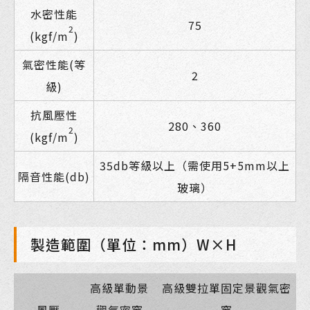
水密性能
75
2
(kgf/m
)
氣密性能(等
2
級)
抗風壓性
280、360
2
(kgf/m
)
35db等級以上（需使用5+5mm以上
隔音性能(db)
玻璃）
製造範圍（單位：mm）W×H
高級單動景
高級雙拉單固定景觀氣密
風壓
觀氣密窗
窗