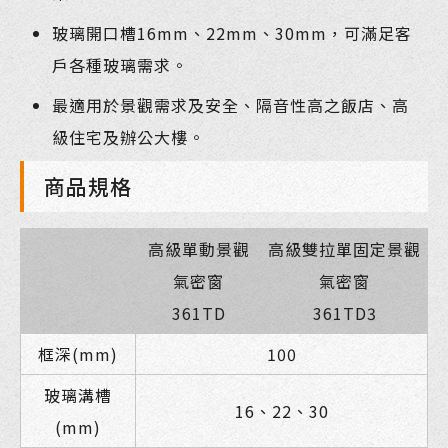
玻璃開口槽16mm、22mm、30mm，可滿足客
戶各種玻璃需求。
最適用於景觀需求及安全、隔音性高之飯店、高
級住宅及辦公大樓。
商品規格
高級單動景觀
高級雙拉單固定景觀
氣密窗
氣密窗
361TD
361TD3
框深(mm)
100
玻璃溝槽
16、22、30
(mm)