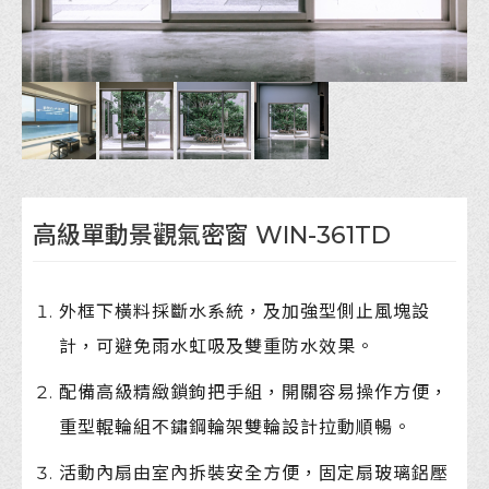
高級單動景觀氣密窗 WIN-361TD
外框下橫料採斷水系統，及加強型側止風塊設
計，可避免雨水虹吸及雙重防水效果。
配備高級精緻鎖鉤把手組，開關容易操作方便，
重型輥輪組不鏽鋼輪架雙輪設計拉動順暢。
活動內扇由室內拆裝安全方便，固定扇玻璃鋁壓